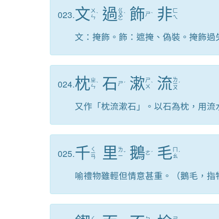
文
過
飾
非
ㄍ
ㄨ
ㄈ
023.
ˋ
ㄨ
ˋ
ㄕ
ˋ
ㄣ
ㄟ
ㄛ
文：掩飾。飾：遮掩、偽裝。掩飾過
枕
石
漱
流
ㄌ
ㄓ
ㄕ
024.
ˋ
ㄕ
ˊ
ˋ
ㄧ
ˊ
ㄣ
ㄨ
ㄡ
又作「枕流漱石」。以石為枕，用流
千
里
鵝
毛
ㄑ
ㄌ
ㄇ
025.
ㄧ
ˇ
ㄜ
ˊ
ˊ
ㄧ
ㄠ
ㄢ
喻禮物雖輕但情意甚重。（鵝毛，指
ㄑ