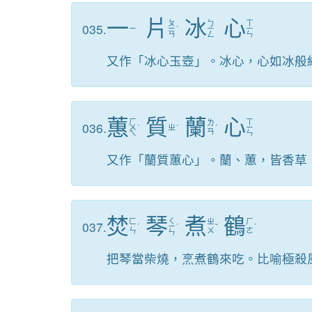
一
片
冰
心
ㄆ
ㄅ
ㄒ
035.
ㄧ
ㄧ
ˋ
ㄧ
ㄧ
ㄢ
ㄥ
ㄣ
又作「冰心玉壺」。冰心，心如冰般
蕙
質
蘭
心
ㄏ
ㄒ
ㄌ
036.
ㄨ
ˋ
ㄓ
ˊ
ˊ
ㄧ
ㄢ
ㄟ
ㄣ
又作「蘭質蕙心」。蘭、蕙，皆香草
焚
琴
煮
鶴
ㄑ
ㄈ
ㄓ
ㄏ
037.
ˊ
ㄧ
ˊ
ˇ
ˋ
ㄣ
ㄨ
ㄜ
ㄣ
把琴當柴燒，烹煮鶴來吃。比喻極殺