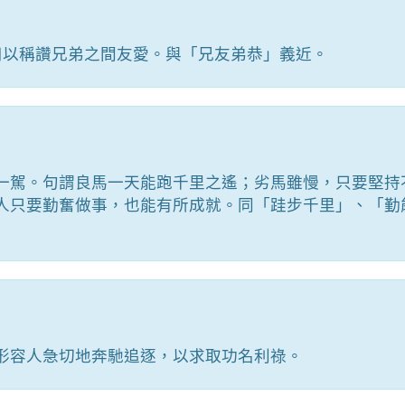
用以稱讚兄弟之間友愛。與「兄友弟恭」義近。
一駕。句謂良馬一天能跑千里之遙；劣馬雖慢，只要堅持
人只要勤奮做事，也能有所成就。同「跬步千里」、「勤
形容人急切地奔馳追逐，以求取功名利祿。