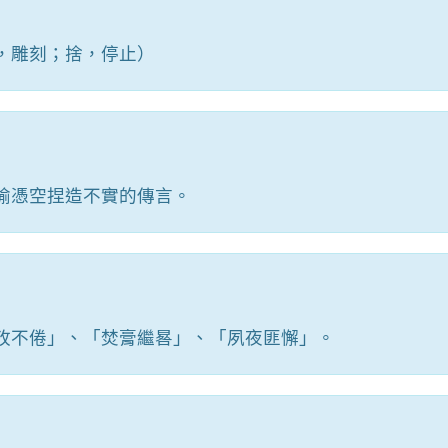
，雕刻；捨，停止）
喻憑空捏造不實的傳言。
孜不倦」、「焚膏繼晷」、「夙夜匪懈」。