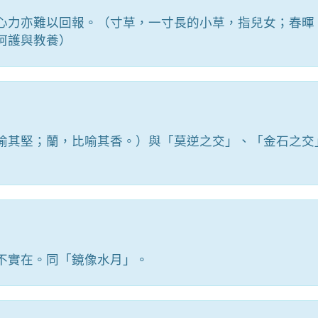
心力亦難以回報。（寸草，一寸長的小草，指兒女；春暉
呵護與教養）
喻其堅；蘭，比喻其香。）與「莫逆之交」、「金石之交
不實在。同「鏡像水月」。