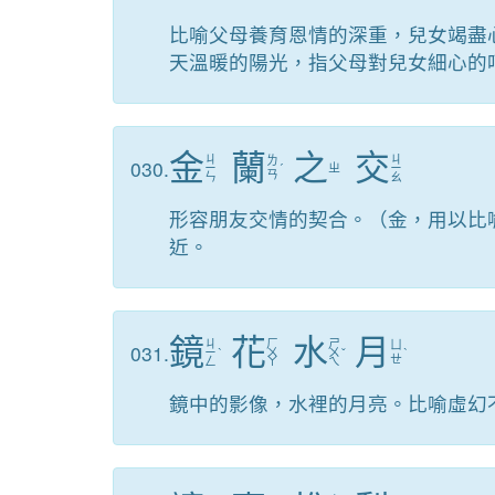
比喻父母養育恩情的深重，兒女竭盡
天溫暖的陽光，指父母對兒女細心的
金
蘭
之
交
ㄐ
ㄐ
ㄌ
030.
ㄧ
ˊ
ㄓ
ㄧ
ㄢ
ㄣ
ㄠ
形容朋友交情的契合。（金，用以比
近。
鏡
花
水
月
ㄐ
ㄏ
ㄕ
ㄩ
031.
ㄧ
ˋ
ㄨ
ㄨ
ˇ
ˋ
ㄝ
ㄥ
ㄚ
ㄟ
鏡中的影像，水裡的月亮。比喻虛幻