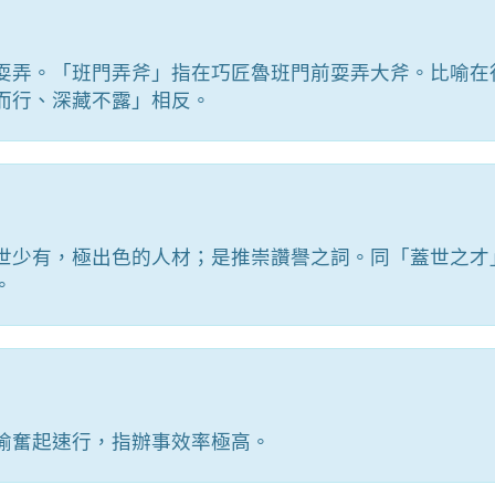
耍弄。「班門弄斧」指在巧匠魯班門前耍弄大斧。比喻在
而行、深藏不露」相反。
世少有，極出色的人材；是推崇讚譽之詞。同「蓋世之才
。
喻奮起速行，指辦事效率極高。