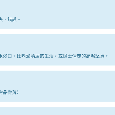
失、錯誤。
水漱口。比喻過隱居的生活，或隱士情志的高潔堅貞。
物品微薄）