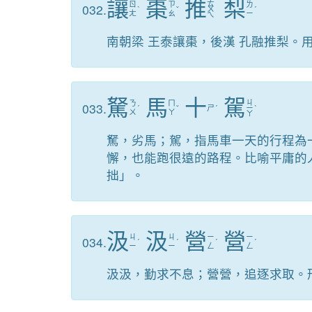
讓
棗
推
梨
ㄊ
ㄖ
ㄗ
ㄌ
032.
ˋ
ˇ
ㄨ
ˊ
ㄤ
ㄠ
ㄧ
ㄟ
南朝梁 王泰讓棗，後漢 孔融推梨。
駑
馬
十
駕
ㄐ
ㄋ
ㄇ
033.
ˊ
ˇ
ㄕ
ˊ
ㄧ
ˋ
ㄨ
ㄚ
ㄚ
駑，劣馬；駕，指馬車一天的行程為
懈，也能跑很遠的路程。比喻平庸的
拙」。
汲
汲
營
營
ㄐ
ㄐ
ㄧ
ㄧ
034.
ˊ
ˊ
ˊ
ˊ
ㄧ
ㄧ
ㄥ
ㄥ
汲汲，勤求不息；營營，追逐求取。