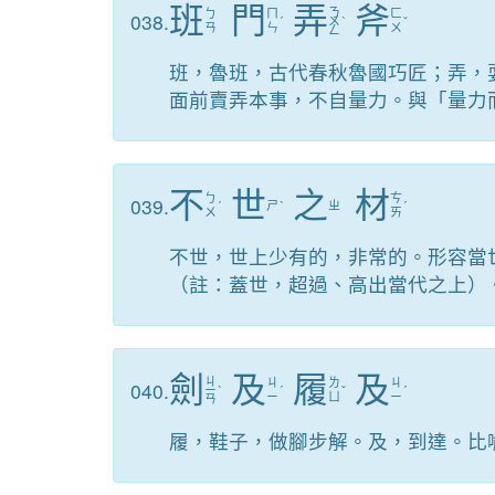
班
門
弄
斧
ㄋ
ㄅ
ㄇ
ㄈ
038.
ˊ
ㄨ
ˋ
ˇ
ㄢ
ㄣ
ㄨ
ㄥ
班，魯班，古代春秋魯國巧匠；弄，
面前賣弄本事，不自量力。與「量力
不
世
之
材
ㄅ
ㄘ
039.
ˊ
ㄕ
ˋ
ㄓ
ˊ
ㄨ
ㄞ
不世，世上少有的，非常的。形容當
（註：蓋世，超過、高出當代之上）
劍
及
履
及
ㄐ
ㄐ
ㄌ
ㄐ
040.
ㄧ
ˋ
ˊ
ˇ
ˊ
ㄧ
ㄩ
ㄧ
ㄢ
履，鞋子，做腳步解。及，到達。比