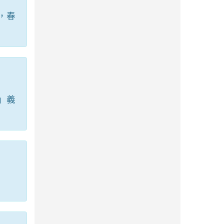
，春
」義