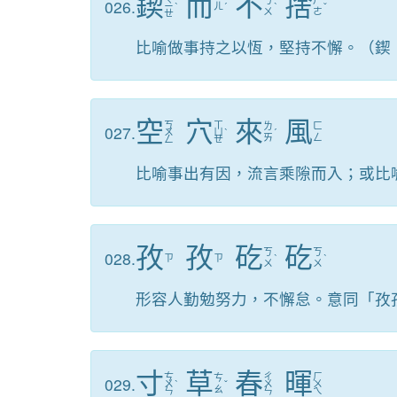
鍥
而
不
捨
ㄅ
ㄕ
026.
ㄧ
ˋ
ㄦ
ˊ
ˋ
ˇ
ㄨ
ㄜ
ㄝ
比喻做事持之以恆，堅持不懈。（鍥
空
穴
來
風
ㄎ
ㄒ
ㄌ
ㄈ
027.
ㄨ
ㄩ
ˋ
ˊ
ㄞ
ㄥ
ㄥ
ㄝ
比喻事出有因，流言乘隙而入；或比
孜
孜
矻
矻
ㄎ
ㄎ
028.
ㄗ
ㄗ
ˋ
ˋ
ㄨ
ㄨ
形容人勤勉努力，不懈怠。意同「孜
寸
草
春
暉
ㄘ
ㄔ
ㄏ
ㄘ
029.
ㄨ
ˋ
ˇ
ㄨ
ㄨ
ㄠ
ㄣ
ㄣ
ㄟ