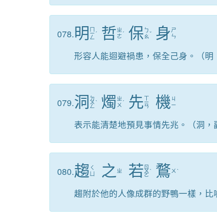
明
哲
保
身
ㄇ
ㄓ
ㄅ
ㄕ
078.
ㄧ
ˊ
ˊ
ˇ
ㄜ
ㄠ
ㄣ
ㄥ
形容人能迴避禍患，保全己身。（明
洞
燭
先
機
ㄉ
ㄒ
ㄓ
ㄐ
079.
ㄨ
ˋ
ˊ
ㄧ
ㄨ
ㄧ
ㄥ
ㄢ
表示能清楚地預見事情先兆。（洞，
趨
之
若
鶩
ㄖ
ㄑ
080.
ㄓ
ㄨ
ˋ
ㄨ
ˋ
ㄩ
ㄛ
趨附於他的人像成群的野鴨一樣，比