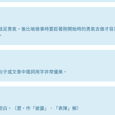
鼓足勇氣。後比喻做事時要趁著剛開始時的勇氣去做才容
。
句子或文章中遣詞用字非常優美。
坦白。（瀝，作「披露」、「表陳」解）