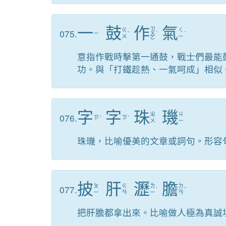
一
鼓
作
氣
ㄗ
ㄍ
ㄑ
075.
ㄧ
ˇ
ㄨ
ˋ
ˋ
ㄨ
ㄧ
ㄛ
意指作戰時擊第一通鼓，戰士們最能
功。與「打鐵趁熱、一氣呵成」相似
字
字
珠
璣
ㄓ
ㄐ
076.
ㄗ
ˋ
ㄗ
ˋ
ㄨ
ㄧ
珠璣，比喻優美的文章或詞句。形容
披
肝
瀝
膽
ㄆ
ㄍ
ㄌ
ㄉ
077.
ˋ
ˇ
ㄧ
ㄢ
ㄧ
ㄢ
把肝膽都拿出來。比喻做人極為真誠