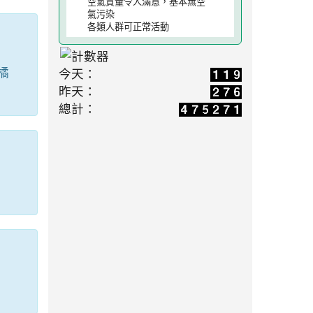
空氣質量令人滿意，基本無空
氣污染
各類人群可正常活動
橘
今天：
昨天：
總計：