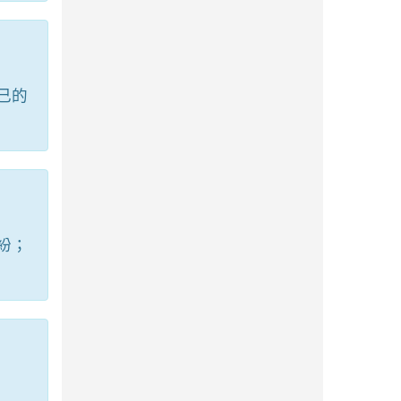
己的
紛；