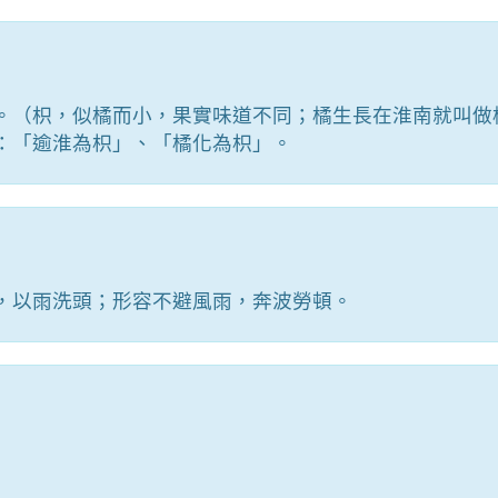
。（枳，似橘而小，果實味道不同；橘生長在淮南就叫做
：「逾淮為枳」、「橘化為枳」。
，以雨洗頭；形容不避風雨，奔波勞頓。
）