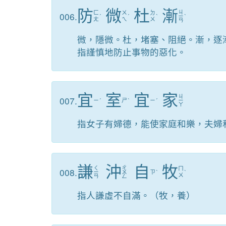
防
微
杜
漸
ㄐ
ㄈ
ㄨ
ㄉ
006.
ˊ
ˊ
ˋ
ㄧ
ˋ
ㄤ
ㄟ
ㄨ
ㄢ
微，隱微。杜，堵塞、阻絕。漸，逐
指謹慎地防止事物的惡化。
宜
室
宜
家
ㄐ
007.
ㄧ
ˊ
ㄕ
ˋ
ㄧ
ˊ
ㄧ
ㄚ
指女子有婦德，能使家庭和樂，夫婦
謙
沖
自
牧
ㄑ
ㄔ
ㄇ
008.
ㄧ
ㄨ
ㄗ
ˋ
ˋ
ㄨ
ㄢ
ㄥ
指人謙虛不自滿。（牧，養）