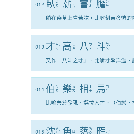
臥
薪
嘗
膽
ㄒ
ㄨ
ㄔ
ㄉ
012.
ˋ
ㄧ
ˊ
ˇ
ㄛ
ㄤ
ㄢ
ㄣ
躺在柴草上嘗苦膽，比喻刻苦發憤的
才
高
八
斗
ㄘ
ㄍ
ㄅ
ㄉ
013.
ˊ
ˇ
ㄞ
ㄠ
ㄚ
ㄡ
又作「八斗之才」，比喻才學洋溢，
伯
樂
相
馬
ㄒ
ㄅ
ㄌ
ㄇ
014.
ˊ
ˋ
ㄧ
ˋ
ˇ
ㄛ
ㄜ
ㄚ
ㄤ
比喻善於發現、選拔人才。（伯樂，
沈
魚
落
雁
ㄌ
ㄔ
ㄧ
015.
ˊ
ㄩ
ˊ
ㄨ
ˋ
ˋ
ㄣ
ㄢ
ㄛ