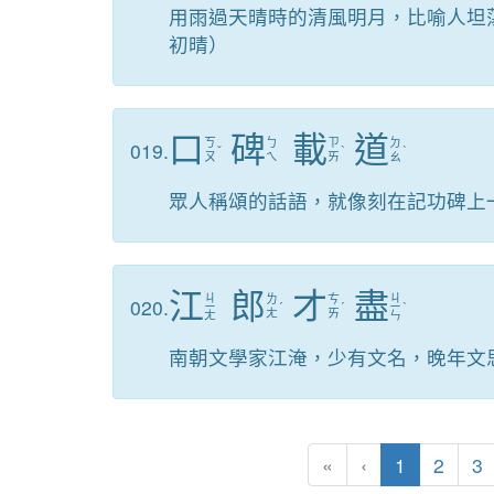
用雨過天晴時的清風明月，比喻人坦
初晴）
口
碑
載
道
ㄎ
ㄅ
ㄗ
ㄉ
019.
ˇ
ˋ
ˋ
ㄡ
ㄟ
ㄞ
ㄠ
眾人稱頌的話語，就像刻在記功碑上
江
郎
才
盡
ㄐ
ㄐ
ㄌ
ㄘ
020.
ㄧ
ˊ
ˊ
ㄧ
ˋ
ㄤ
ㄞ
ㄤ
ㄣ
南朝文學家江淹，少有文名，晚年文
(current)
«
‹
1
2
3