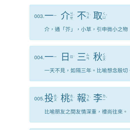
一
介
不
取
ㄐ
ㄅ
ㄑ
003.
ㄧ
ㄧ
ˋ
ˋ
ˇ
ㄨ
ㄩ
ㄝ
介，通「芥」，小草，引申微小之物
一
日
三
秋
ㄑ
ㄙ
004.
ㄧ
ㄖ
ˋ
ㄧ
ㄢ
ㄡ
一天不見，如隔三年。比喻想念殷切
投
桃
報
李
ㄊ
ㄊ
ㄅ
ㄌ
005.
ˊ
ˊ
ˋ
ˇ
ㄡ
ㄠ
ㄠ
ㄧ
比喻朋友之間友情深重，禮尚往來。