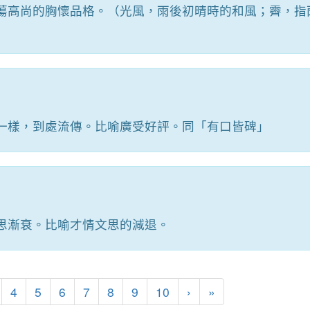
蕩高尚的胸懷品格。（光風，雨後初晴時的和風；霽，指
一樣，到處流傳。比喻廣受好評。同「有口皆碑」
思漸衰。比喻才情文思的減退。
4
5
6
7
8
9
10
›
»