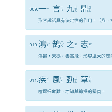
一
言
九
鼎
ㄐ
ㄉ
ㄧ
009.
ㄧ
ˊ
ㄧ
ˇ
ㄧ
ˇ
ㄢ
ㄡ
ㄥ
形容說話具有決定性的作用。（鼎，
鴻
鵠
之
志
ㄏ
ㄏ
010.
ㄨ
ˊ
ˊ
ㄓ
ㄓ
ˋ
ㄨ
ㄥ
鴻鵠，天鵝，善高飛；形容遠大的志
疾
風
勁
草
ㄐ
ㄐ
ㄈ
ㄘ
011.
ˊ
ㄧ
ˋ
ˇ
ㄧ
ㄥ
ㄠ
ㄥ
喻遭遇危難，才知其節操的堅貞。