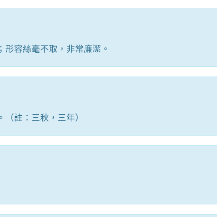
；形容絲毫不取，非常廉潔。
。（註：三秋，三年）