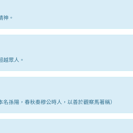
精神。
超越眾人。
本名孫陽，春秋秦穆公時人，以善於觀察馬著稱）