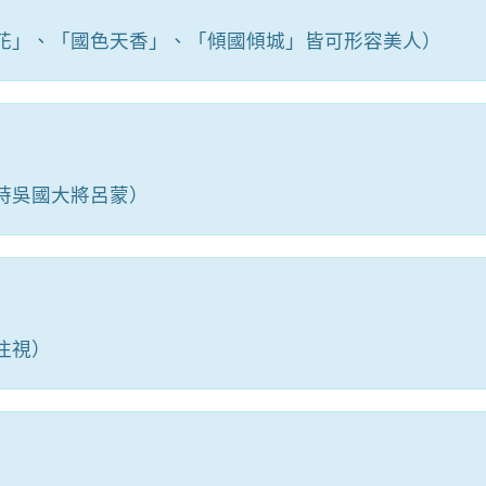
花」、「國色天香」、「傾國傾城」皆可形容美人）
時吳國大將呂蒙）
注視）