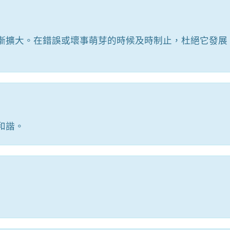
漸擴大。在錯誤或壞事萌芽的時候及時制止，杜絕它發展
和諧。