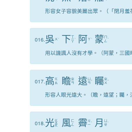
形容女子容貌美麗出眾。（「閉月羞
吳
下
阿
蒙
ㄒ
ㄇ
016.
ㄨ
ˊ
ㄧ
ˋ
ㄚ
ˋ
ˊ
ㄥ
ㄚ
用以譏諷人沒有才學。（阿蒙，三國
高
瞻
遠
矚
ㄍ
ㄓ
ㄩ
ㄓ
017.
ˇ
ˇ
ㄠ
ㄢ
ㄢ
ㄨ
形容人眼光遠大。（瞻，遠望；矚，
光
風
霽
月
ㄍ
ㄈ
ㄐ
ㄩ
018.
ㄨ
ˋ
ˋ
ㄥ
ㄧ
ㄝ
ㄤ